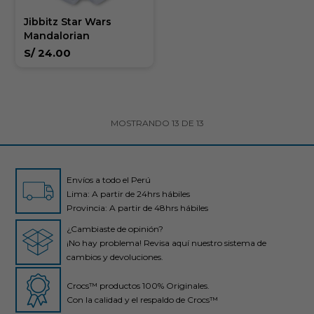
Jibbitz Star Wars
Mandalorian
S/
24.00
MOSTRANDO
13
DE
13
Envíos a todo el Perú
Lima: A partir de 24hrs hábiles
Provincia: A partir de 48hrs hábiles
¿Cambiaste de opinión?
¡No hay problema! Revisa aquí nuestro sistema de
cambios y devoluciones.
Crocs™ productos 100% Originales.
Con la calidad y el respaldo de Crocs™