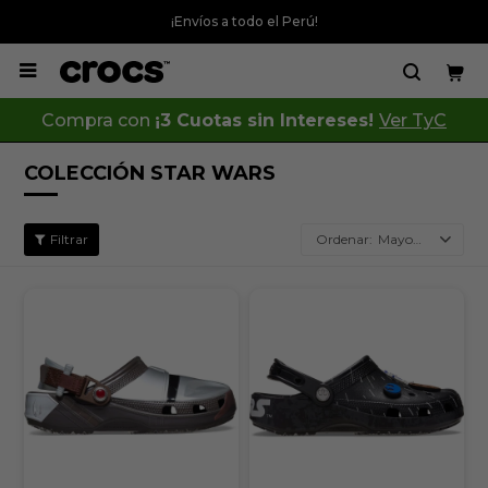
¡Envíos a todo el Perú!

Compra con
¡3 Cuotas sin Intereses!
Ver TyC
COLECCIÓN STAR WARS
Mayor precio