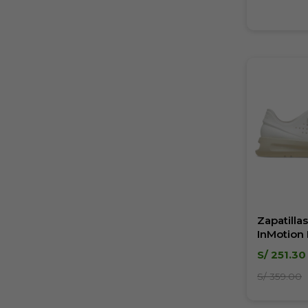
Zapatilla
InMotion 
S/
251.30
S/
359.00