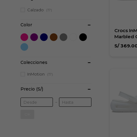
Calzado
(17)
Color
Crocs In
Marbled 
S/
369.0
Colecciones
InMotion
(17)
Precio
(S/)
OK