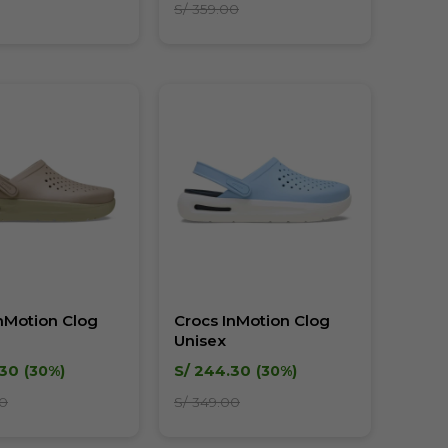
S/
359.00
nMotion Clog
Crocs InMotion Clog
Unisex
30
S/
244.30
30
30
0
S/
349.00