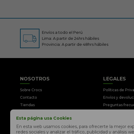
Envíos a todo el Perú
Lima: A partir de 24hrs hábiles
Provincia: A partir de 48hrs hábiles
NOSOTROS
LEGALES
Sobre Crocs
Políticas de Priv
Contacto
Envíos y devolu
Tiendas
Preguntas frecu
Trabaja con nosotros
Términos y Cond
Esta página usa Cookies
Libro de reclamaciones
Legales y Prom
En esta web usamos cookies, para ofrecerte la mejor expe
redes sociales y analizar el tráfico, publicidad y análisi