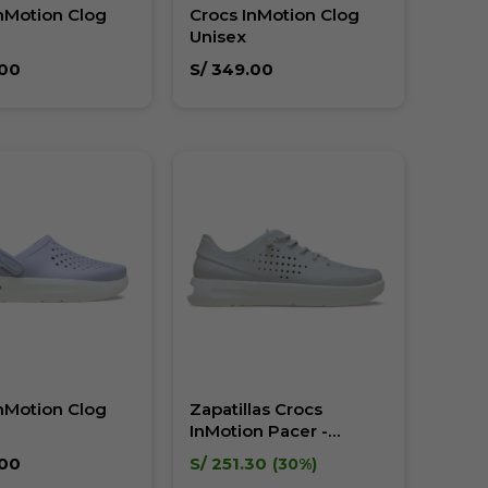
nMotion Clog
Crocs InMotion Clog
Unisex
00
S/
349.00
nMotion Clog
Zapatillas Crocs
InMotion Pacer -
Hombre
00
S/
251.30
30