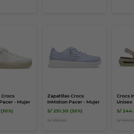
s Crocs
Zapatillas Crocs
Crocs I
Pacer - Mujer
InMotion Pacer - Mujer
Unisex
S/
251.30
S/
244.
30
30
S/
359.00
S/
349.0