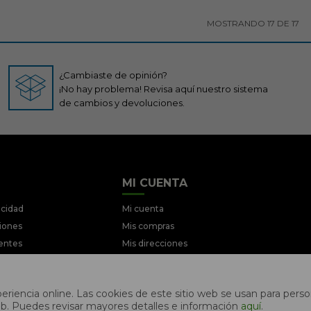
MOSTRANDO
17
DE
17
¿Cambiaste de opinión?
¡No hay problema! Revisa aquí nuestro sistema
de cambios y devoluciones.
MI CUENTA
acidad
Mi cuenta
ciones
Mis compras
entes
Mis direcciones
iciones
Wish List
ociones
riencia online. Las cookies de este sitio web se usan para person
s web. Puedes revisar mayores detalles e información
aquí
.