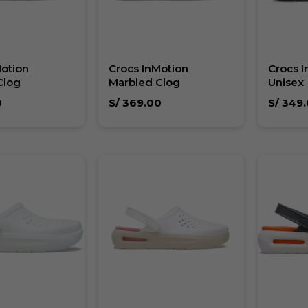
Motion
Crocs InMotion
Crocs I
Clog
Marbled Clog
Unisex
0
S/
369.00
S/
349.