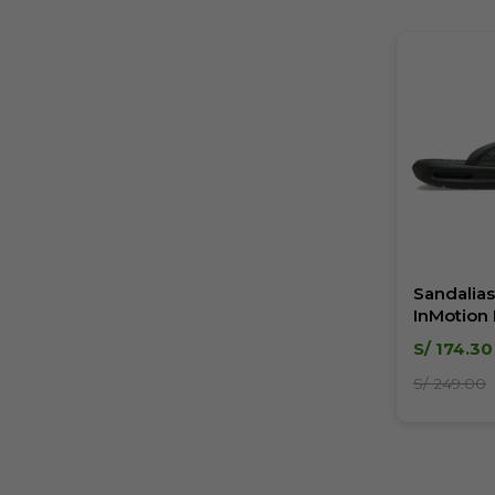
Sandalias
InMotion 
Hombre
S/
174.30
S/
249.00