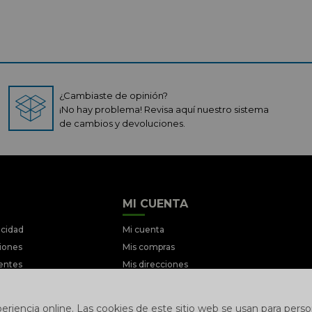
¿Cambiaste de opinión?
¡No hay problema! Revisa aquí nuestro sistema
de cambios y devoluciones.
MI CUENTA
acidad
Mi cuenta
ciones
Mis compras
entes
Mis direcciones
iciones
Wish List
ociones
riencia online. Las cookies de este sitio web se usan para person