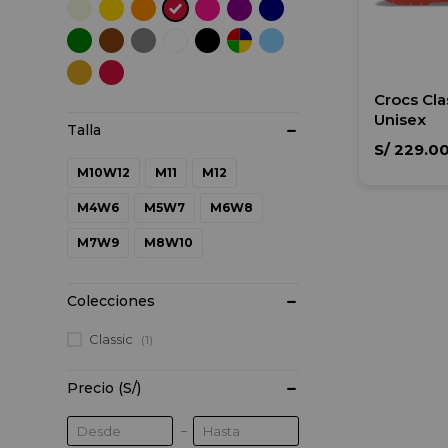
Crocs Cla
Unisex
S/
229.0
M10W12
M11
M12
M4W6
M5W7
M6W8
M7W9
M8W10
Colecciones
Classic
(1)
Precio
(S/)