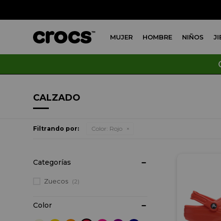
MUJER
HOMBRE
NIÑOS
J
CALZADO
Filtrando por:
Color:
Rojo
Categorías
Zuecos
(2)
Color