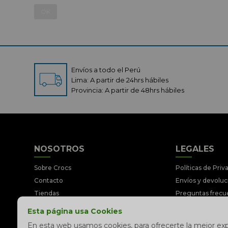
OK
Envíos a todo el Perú
Lima: A partir de 24hrs hábiles
Provincia: A partir de 48hrs hábiles
NOSOTROS
LEGALES
Sobre Crocs
Políticas de Priv
Contacto
Envíos y devolu
Tiendas
Preguntas frecu
Trabaja con nosotros
Términos y Cond
Esta página usa Cookies
Libro de reclamaciones
Legales y Prom
En esta web usamos cookies, para ofrecerte la mejor expe