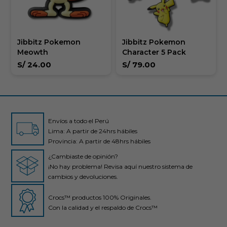
Jibbitz Pokemon
Jibbitz Pokemon
Meowth
Character 5 Pack
S/
24.00
S/
79.00
Envíos a todo el Perú
Lima: A partir de 24hrs hábiles
Provincia: A partir de 48hrs hábiles
¿Cambiaste de opinión?
¡No hay problema! Revisa aquí nuestro sistema de
cambios y devoluciones.
Crocs™ productos 100% Originales.
Con la calidad y el respaldo de Crocs™