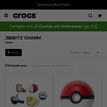
¡Envíos a todo el Perú!

Compra con
¡3 Cuotas sin Intereses!
Ver TyC
JIBBITZ CHARM
Recomendados
Filtrando por:
Colaboraciones:
Pokemon