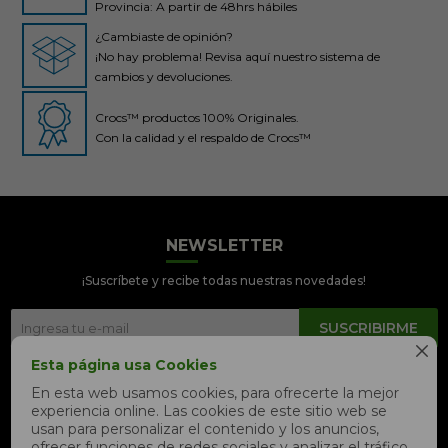
Provincia: A partir de 48hrs hábiles
¿Cambiaste de opinión?
¡No hay problema! Revisa aquí nuestro sistema de
cambios y devoluciones.
Crocs™ productos 100% Originales.
Con la calidad y el respaldo de Crocs™
NEWSLETTER
Crocs Perú
● En línea
¡Suscríbete y recibe todas nuestras novedades!
SUSCRIBIRME

Esta página usa Cookies


En esta web usamos cookies, para ofrecerte la mejor
experiencia online. Las cookies de este sitio web se
📦 Quiero saber sobre mi pedido
usan para personalizar el contenido y los anuncios,
ofrecer funciones de redes sociales y analizar el tráfico,