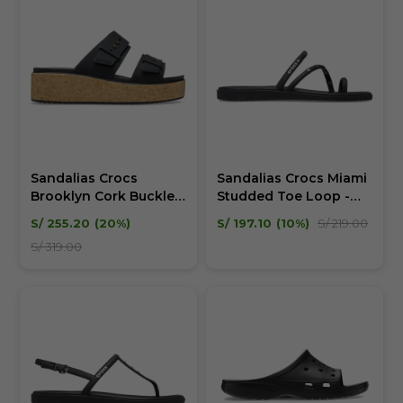
Sandalias Crocs
Sandalias Crocs Miami
Brooklyn Cork Buckle -
Studded Toe Loop -
Mujer
Mujer
S/
255.20
20
S/
197.10
10
S/
219.00
S/
319.00