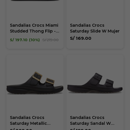
Sandalias Crocs Miami
Sandalias Crocs
Studded Thong Flip -
Saturday Slide W Mujer
Mujer
S/
169.00
S/
197.10
10
S/
219.00
Sandalias Crocs
Sandalias Crocs
Saturday Metallic
Saturday Sandal W
Buckle Sandal W Mujer
Mujer