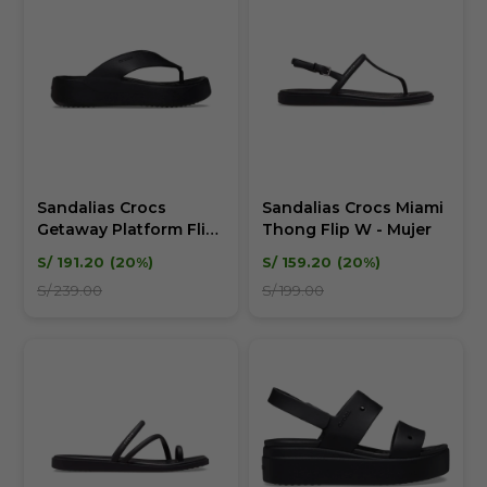
Sandalias Crocs
Sandalias Crocs Miami
Getaway Platform Flip
Thong Flip W - Mujer
W Mujer
S/
191.20
20
S/
159.20
20
S/
239.00
S/
199.00