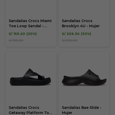
Sandalias Crocs Miami
Sandalias Crocs
Toe Loop Sandal -
Brooklyn 4U - Mujer
Mujer
S/
159.20
20
S/
209.30
30
S/
199.00
S/
299.00
Sandalias Crocs
Sandalias Bae Slide -
Getaway Platform Toe
Mujer