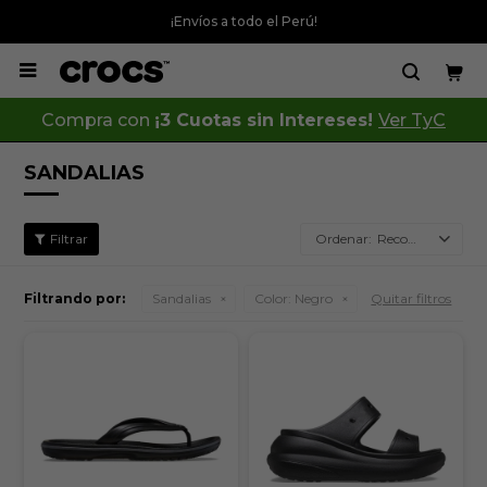
¡Envíos a todo el Perú!

Compra con
¡3 Cuotas sin Intereses!
Ver TyC
SANDALIAS
Recomendados
Filtrando por:
Sandalias
Color:
Negro
Quitar filtros