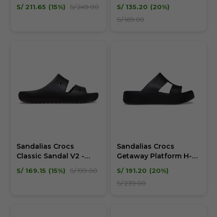
Unisex
Unisex
S/
211.65
15
S/
249.00
S/
135.20
20
S/
169.00
Sandalias Crocs
Sandalias Crocs
Classic Sandal V2 -
Getaway Platform H-
Unisex
Strap W Mujer
S/
169.15
15
S/
199.00
S/
191.20
20
S/
239.00