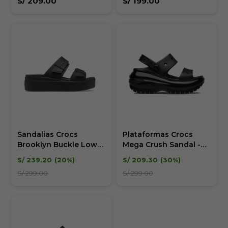
S/
209.00
S/
199.00
Sandalias Crocs
Plataformas Crocs
Brooklyn Buckle Low
Mega Crush Sandal -
Wedge - Mujer
Unisex
S/
239.20
20
S/
209.30
30
S/
299.00
S/
299.00