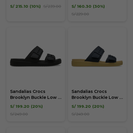
Loop Mujer
S/
215.10
10
S/
239.00
S/
160.30
30
S/
229.00
Sandalias Crocs
Sandalias Crocs
Brooklyn Buckle Low -
Brooklyn Buckle Low -
Mujer
Mujer
S/
199.20
20
S/
199.20
20
S/
249.00
S/
249.00