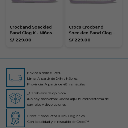
Crocband Speckled
Crocs Crocband
Band Clog K - Niños
Speckled Band Clog T
mas de 5 años
- Niños 1 a 5 años
S/
229.00
S/
229.00
Envíos a todo el Perú
Lima: A partir de 24hrs hábiles
Provincia: A partir de 48hrs hábiles
¿Cambiaste de opinión?
¡No hay problema! Revisa aquí nuestro sistema de
cambios y devoluciones.
Crocs™ productos 100% Originales.
Con la calidad y el respaldo de Crocs™