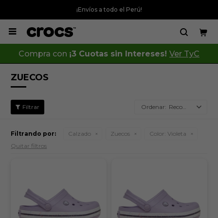
¡Envíos a todo el Perú!

Compra con
¡3 Cuotas sin Intereses!
Ver TyC
ZUECOS
Recomendados
Filtrando por:
Calzado
Zuecos
Color:
Violeta
Quitar filtros