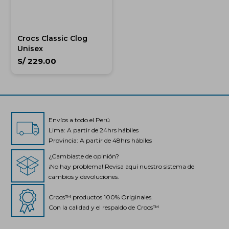
Crocs Classic Clog
Unisex
S/
229.00
Envíos a todo el Perú
Lima: A partir de 24hrs hábiles
Provincia: A partir de 48hrs hábiles
¿Cambiaste de opinión?
¡No hay problema! Revisa aquí nuestro sistema de
cambios y devoluciones.
Crocs™ productos 100% Originales.
Con la calidad y el respaldo de Crocs™