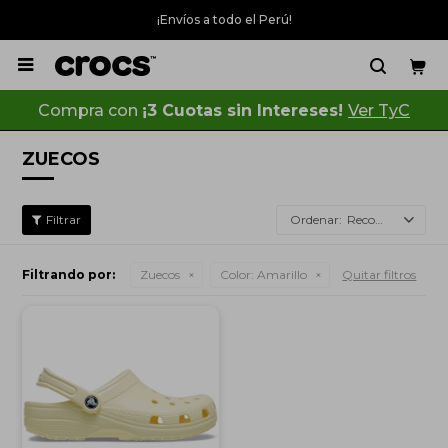
¡Envíos a todo el Perú!

Compra con
¡3 Cuotas sin Intereses!
Ver TyC
ZUECOS
Recomendados
Filtrando por:
Zuecos
Color:
Amarillo
Quitar filtros