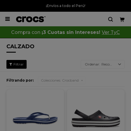
¡Envíos a todo el Perú!

Compra con
¡3 Cuotas sin Intereses!
Ver TyC
CALZADO
Recomendados
Filtrando por:
Colecciones:
Crocband