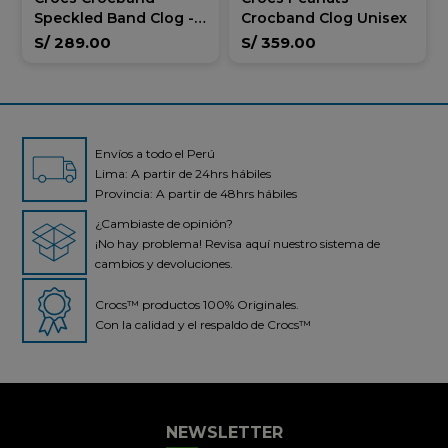
Speckled Band Clog -
Crocband Clog Unisex
Unisex
S/
289.00
S/
359.00
Envíos a todo el Perú
Lima: A partir de 24hrs hábiles
Provincia: A partir de 48hrs hábiles
¿Cambiaste de opinión?
¡No hay problema! Revisa aquí nuestro sistema de
cambios y devoluciones.
Crocs™ productos 100% Originales.
Con la calidad y el respaldo de Crocs™
Crocs Perú
● En línea
NEWSLETTER