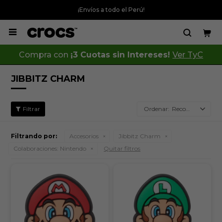
¡Envíos a todo el Perú!

Compra con
¡3 Cuotas sin Intereses!
Ver TyC
JIBBITZ CHARM
Recomendados
Filtrando por:
Accesorios
Jibbitz Charm
Colaboraciones:
Nintendo
Quitar filtros