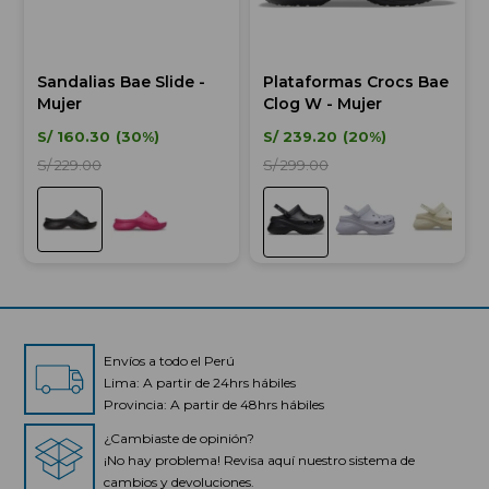
Sandalias Bae Slide -
Plataformas Crocs Bae
Mujer
Clog W - Mujer
S/
160.30
30
S/
239.20
20
S/
229.00
S/
299.00
Envíos a todo el Perú
Lima: A partir de 24hrs hábiles
Provincia: A partir de 48hrs hábiles
¿Cambiaste de opinión?
¡No hay problema! Revisa aquí nuestro sistema de
cambios y devoluciones.