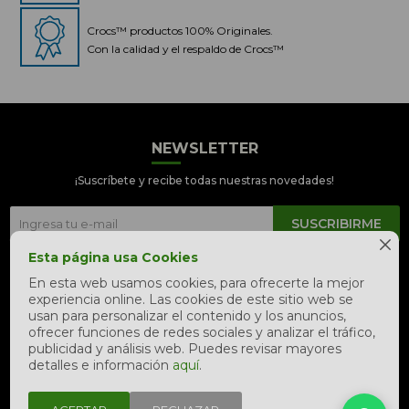
Crocs™ productos 100% Originales.
Con la calidad y el respaldo de Crocs™
NEWSLETTER
Crocs Perú
● En línea
¡Suscríbete y recibe todas nuestras novedades!
SUSCRIBIRME

Esta página usa Cookies


En esta web usamos cookies, para ofrecerte la mejor
experiencia online. Las cookies de este sitio web se
📦 Quiero saber sobre mi pedido
usan para personalizar el contenido y los anuncios,
ofrecer funciones de redes sociales y analizar el tráfico,
📍 Seguimiento de mi pedido en
publicidad y análisis web. Puedes revisar mayores
tiempo real
detalles e información
aquí
.