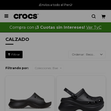
¡Envíos a todo el Perú!

Compra con
¡3 Cuotas sin Intereses!
Ver TyC
CALZADO
Recomendados
Filtrando por:
Colecciones:
Bae