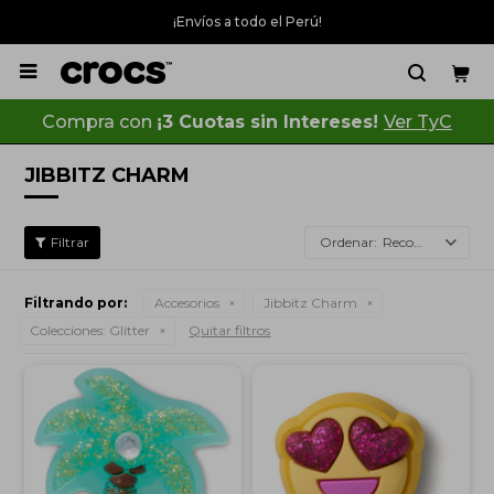
¡Envíos a todo el Perú!

Compra con
¡3 Cuotas sin Intereses!
Ver TyC
JIBBITZ CHARM
Recomendados
Filtrando por:
Accesorios
Jibbitz Charm
Colecciones:
Glitter
Quitar filtros