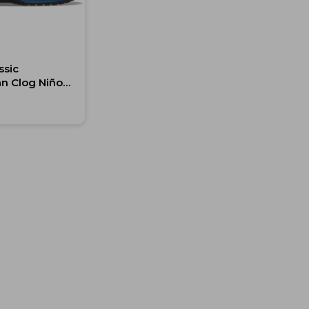
ssic
n Clog Niños
 años
0