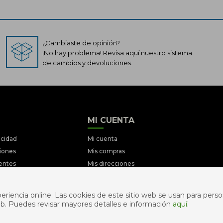
¿Cambiaste de opinión?
¡No hay problema! Revisa aquí nuestro sistema
de cambios y devoluciones.
MI CUENTA
acidad
Mi cuenta
ciones
Mis compras
entes
Mis direcciones
iciones
Wish List
ociones
riencia online. Las cookies de este sitio web se usan para person
s web. Puedes revisar mayores detalles e información
aquí
.