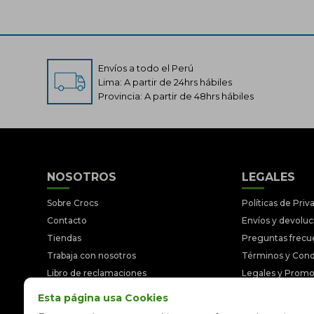
Envíos a todo el Perú
Lima: A partir de 24hrs hábiles
Provincia: A partir de 48hrs hábiles
NOSOTROS
LEGALES
Sobre Crocs
Políticas de Priv
Contacto
Envíos y devolu
Tiendas
Preguntas frecu
Trabaja con nosotros
Términos y Cond
Libro de reclamaciones
Legales y Prom
Esta página usa Cookies