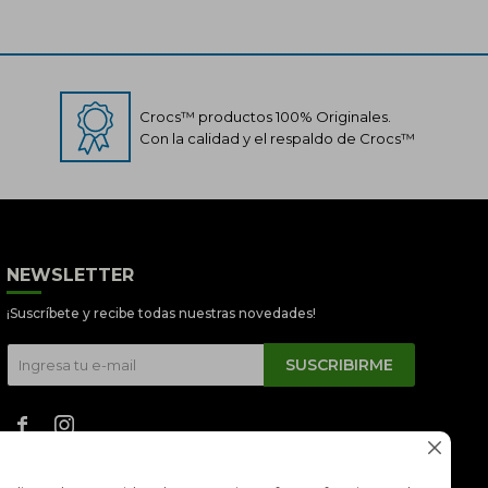
Crocs™ productos 100% Originales.
Con la calidad y el respaldo de Crocs™
Crocs Perú
NEWSLETTER
● En línea
¡Suscríbete y recibe todas nuestras novedades!
SUSCRIBIRME


📦 Quiero saber sobre mi pedido
