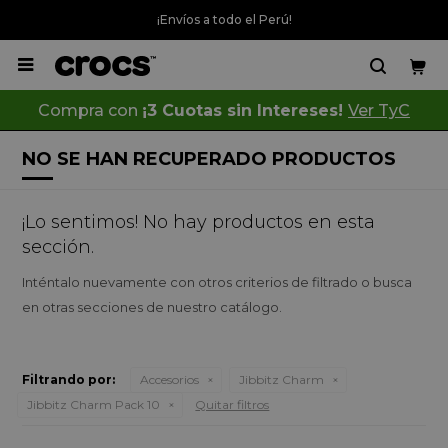
¡Envíos a todo el Perú!

Compra con
¡3 Cuotas sin Intereses!
Ver TyC
NO SE HAN RECUPERADO PRODUCTOS
¡Lo sentimos! No hay productos en esta
sección.
Inténtalo nuevamente con otros criterios de filtrado o busca
en otras secciones de nuestro catálogo.
Filtrando por:
Accesorios
Jibbitz Charm
Jibbitz Charm Pack 10
Quitar filtros