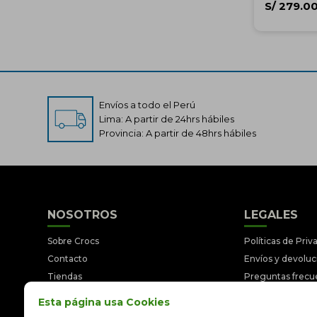
S/
279.0
Envíos a todo el Perú
Lima: A partir de 24hrs hábiles
Provincia: A partir de 48hrs hábiles
NOSOTROS
LEGALES
Sobre Crocs
Políticas de Priv
Contacto
Envíos y devolu
Tiendas
Preguntas frecu
Trabaja con nosotros
Términos y Cond
Esta página usa Cookies
Libro de reclamaciones
Legales y Prom