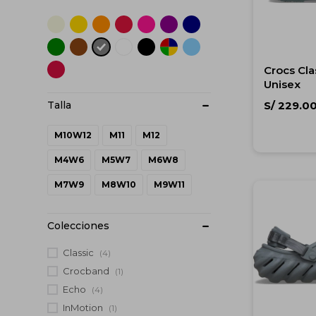
Crocs Cla
Unisex
S/
229.0
M10W12
M11
M12
M4W6
M5W7
M6W8
M7W9
M8W10
M9W11
Colecciones
Classic
(4)
Crocband
(1)
Echo
(4)
InMotion
(1)