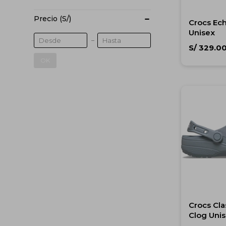
Precio
(S/)
Crocs Ec
Unisex
S/
329.0
OK
Crocs Cla
Clog Uni