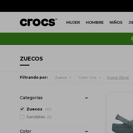
MUJER
HOMBRE
NIÑOS
J
ZUECOS
Filtrando por:
Zuecos
Color:
Gris
Quitar filtros
Categorías
Zuecos
(10)
Sandalias
(3)
Color