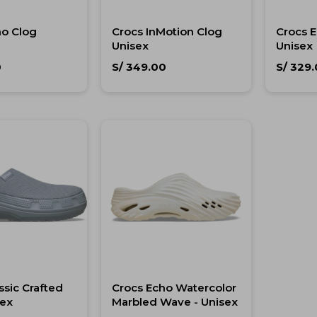
ho Clog
Crocs InMotion Clog
Crocs 
Unisex
Unisex
0
S/
349.00
S/
329.
ssic Crafted
Crocs Echo Watercolor
sex
Marbled Wave - Unisex