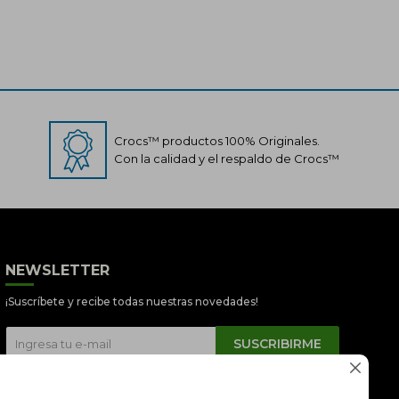
Crocs™ productos 100% Originales.
Con la calidad y el respaldo de Crocs™
Crocs Perú
● En línea
NEWSLETTER
¡Suscríbete y recibe todas nuestras novedades!
SUSCRIBIRME
📦 Quiero saber sobre mi pedido


