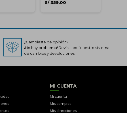
0
S/
359.00
¿Cambiaste de opinión?
¡No hay problema! Revisa aquí nuestro sistema
de cambios y devoluciones.
MI CUENTA
acidad
Mi cuenta
ciones
Mis compras
entes
Mis direcciones
iciones
Wish List
ociones