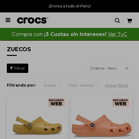
¡Envíos a todo el Perú!

Compra con
¡3 Cuotas sin Intereses!
Ver TyC
ZUECOS
Recomendados
Filtrando por:
Zuecos
Color:
Naranja
Quitar filtros