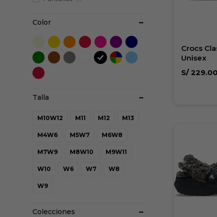
Color
Crocs Cla
Unisex
S/
229.0
M10W12
M11
M12
M13
M4W6
M5W7
M6W8
M7W9
M8W10
M9W11
W10
W6
W7
W8
W9
Colecciones