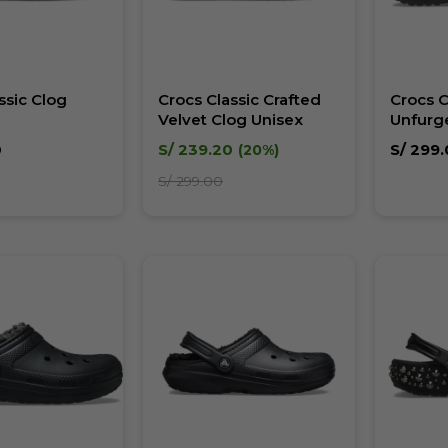
ssic Clog
Crocs Classic Crafted
Crocs C
Velvet Clog Unisex
Unfurge
Unisex
0
S/
239.20
S/
299.
20
S/
299.00