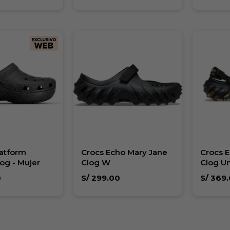
latform
Crocs Echo Mary Jane
Crocs 
og - Mujer
Clog W
Clog U
0
S/
299.00
S/
369.