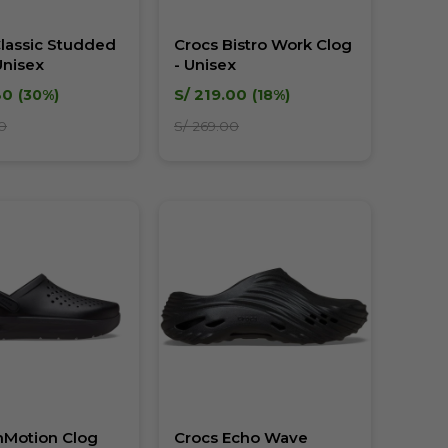
lassic Studded
Crocs Bistro Work Clog
Unisex
- Unisex
30
S/
219.00
30
18
0
S/
269.00
nMotion Clog
Crocs Echo Wave