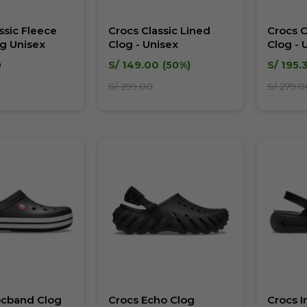
ssic Fleece
Crocs Classic Lined
Crocs C
og Unisex
Clog - Unisex
Clog - 
0
S/
149.00
S/
195.
50
S/
299.00
S/
279.0
ocband Clog
Crocs Echo Clog
Crocs I