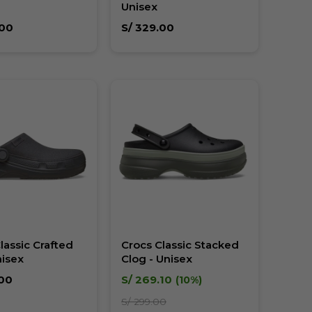
Unisex
00
S/
329.00
lassic Crafted
Crocs Classic Stacked
nisex
Clog - Unisex
00
S/
269.10
10
S/
299.00