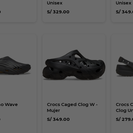
Unisex
Unisex
0
S/
329.00
S/
349.
ho Wave
Crocs Caged Clog W -
Crocs C
Mujer
Clog U
0
S/
349.00
S/
279.