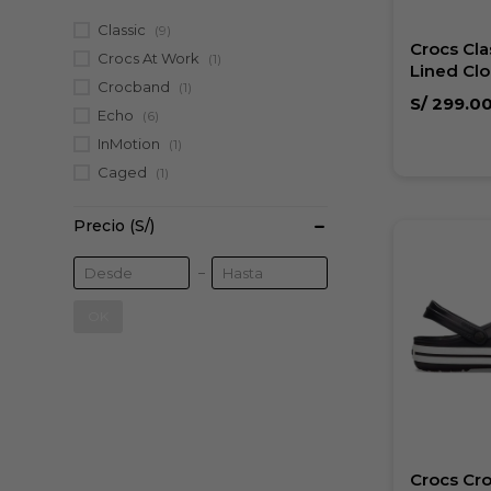
Classic
(9)
Crocs Cla
Crocs At Work
(1)
Lined Cl
Crocband
(1)
S/
299.0
Echo
(6)
InMotion
(1)
Caged
(1)
Precio
(S/)
OK
Crocs Cr