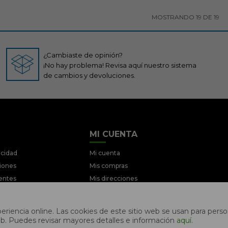
MOSTRANDO
19
DE
19
¿Cambiaste de opinión?
¡No hay problema! Revisa aquí nuestro sistema
de cambios y devoluciones.
MI CUENTA
acidad
Mi cuenta
ciones
Mis compras
entes
Mis direcciones
iciones
Wish List
ociones
riencia online. Las cookies de este sitio web se usan para person
s web. Puedes revisar mayores detalles e información
aquí
.