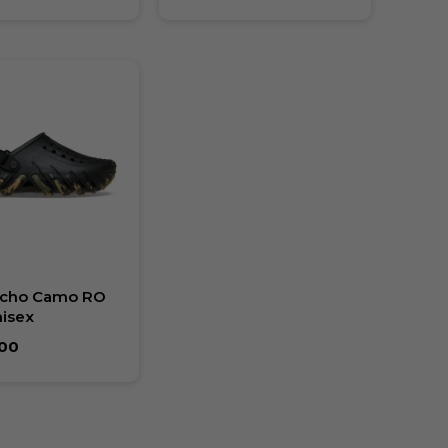
Echo Camo RO
nisex
00