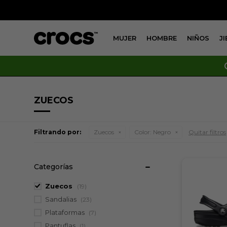
MUJER
HOMBRE
NIÑOS
J
ZUECOS
Filtrando por:
Zuecos
Color:
Negro
Quitar filtros
Categorías
Zuecos
(19)
Sandalias
(23)
Plataformas
(7)
Pantuflas
(1)