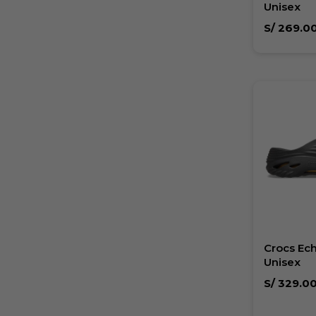
Unisex
S/
269.0
Crocs Ec
Unisex
S/
329.0