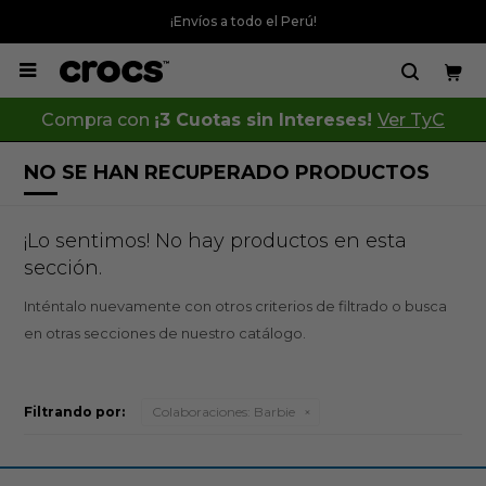
¡Envíos a todo el Perú!

Compra con
¡3 Cuotas sin Intereses!
Ver TyC
NO SE HAN RECUPERADO PRODUCTOS
¡Lo sentimos! No hay productos en esta
sección.
Inténtalo nuevamente con otros criterios de filtrado o busca
en otras secciones de nuestro catálogo.
Filtrando por:
Colaboraciones:
Barbie