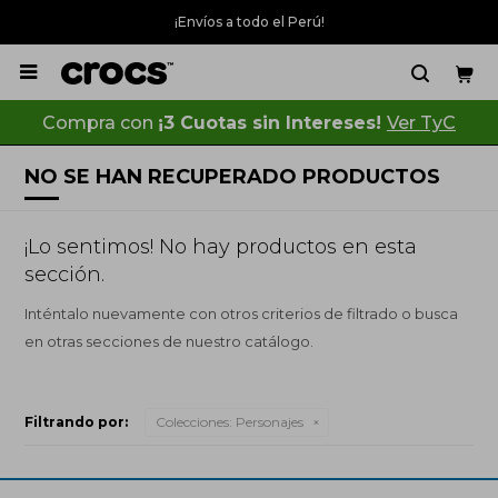
¡Envíos a todo el Perú!

Compra con
¡3 Cuotas sin Intereses!
Ver TyC
NO SE HAN RECUPERADO PRODUCTOS
¡Lo sentimos! No hay productos en esta
sección.
Inténtalo nuevamente con otros criterios de filtrado o busca
en otras secciones de nuestro catálogo.
Filtrando por:
Colecciones:
Personajes