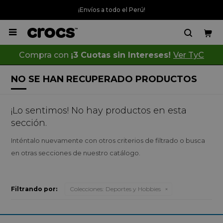
¡Envíos a todo el Perú!

Compra con
¡3 Cuotas sin Intereses!
Ver TyC
NO SE HAN RECUPERADO PRODUCTOS
¡Lo sentimos! No hay productos en esta
sección.
Inténtalo nuevamente con otros criterios de filtrado o busca
en otras secciones de nuestro catálogo.
Filtrando por:
Colecciones:
Deportes y Hobbies