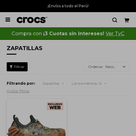
¡Envíos a todo el Perú!

Compra con
¡3 Cuotas sin Intereses!
Ver TyC
ZAPATILLAS
Recomendados
Filtrando por:
Zapatillas
Lanzamientos:
Si
Quitar filtros