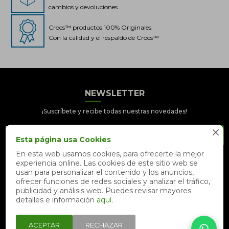
cambios y devoluciones.
Crocs™ productos 100% Originales.
Con la calidad y el respaldo de Crocs™
Crocs Perú
● En línea
NEWSLETTER
¡Suscríbete y recibe todas nuestras novedades!

SUSCRIBIRME
Esta página usa Cookies
En esta web usamos cookies, para ofrecerte la mejor
experiencia online. Las cookies de este sitio web se


📦 Quiero saber sobre mi pedido
usan para personalizar el contenido y los anuncios,
ofrecer funciones de redes sociales y analizar el tráfico,
📍 Seguimiento de mi pedido en
publicidad y análisis web. Puedes revisar mayores
tiempo real
detalles e información
aquí
.
ACEPTAR
RECHAZAR