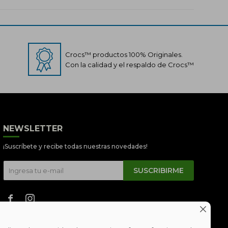
Crocs™ productos 100% Originales.
Con la calidad y el respaldo de Crocs™
Crocs Perú
NEWSLETTER
● En línea
¡Suscríbete y recibe todas nuestras novedades!
SUSCRIBIRME


📦 Quiero saber sobre mi pedido
