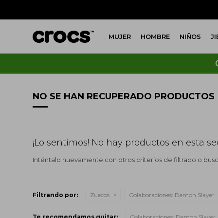
MUJER
HOMBRE
NIÑOS
J
NO SE HAN RECUPERADO PRODUCTOS
¡Lo sentimos! No hay productos en esta se
Inténtalo nuevamente con otros criterios de filtrado o bus
Filtrando por:
Zuecos
Colaboraciones:
Demon Slayer
Te recomendamos quitar:
Colaboraciones:
Demon Slayer