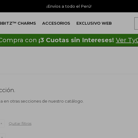
¡Envíos a todo el Perú!
IBBITZ™ CHARMS
ACCESORIOS
EXCLUSIVO WEB
Compra con
¡3 Cuotas sin Intereses!
Ver Ty
cción.
ca en otras secciones de nuestro catálogo.
Quitar filtros