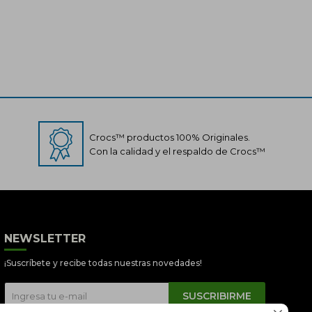
Crocs™ productos 100% Originales.
Con la calidad y el respaldo de Crocs™
Crocs Perú
● En línea
NEWSLETTER
¡Suscríbete y recibe todas nuestras novedades!
SUSCRIBIRME
📦 Quiero saber sobre mi pedido