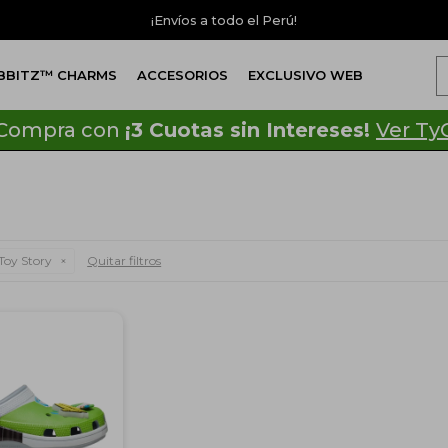
¡Envíos a todo el Perú!
IBBITZ™ CHARMS
ACCESORIOS
EXCLUSIVO WEB
Compra con
¡3 Cuotas sin Intereses!
Ver Ty
Toy Story
Quitar filtros