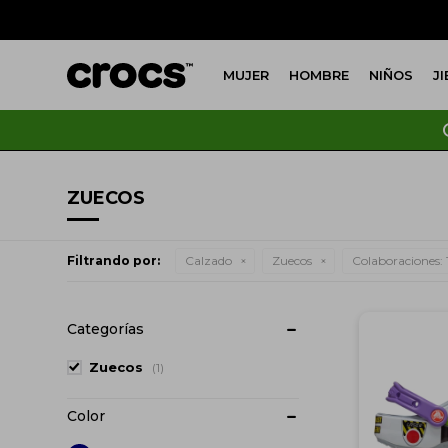
MUJER
HOMBRE
NIÑOS
J
ZUECOS
Filtrando por:
Calzado
Zuecos
Colaboraciones:
Categorías
Zuecos
(1)
Color