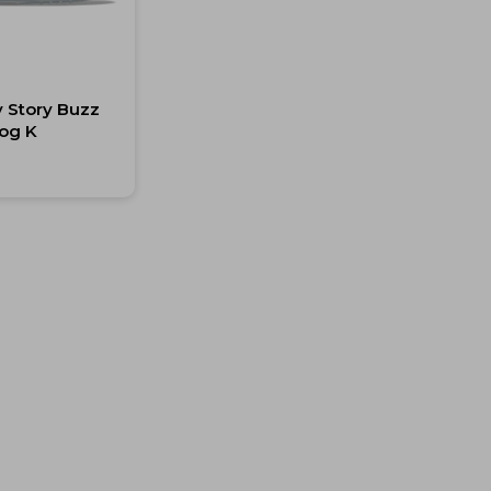
y Story Buzz
log K
0