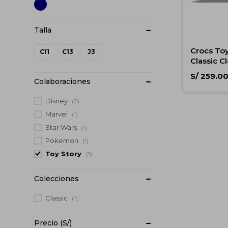
Crocs To
C11
C13
J3
Classic C
S/
259.0
Colaboraciones
Disney
(2)
Marvel
(1)
Star Wars
(1)
Pokemon
(1)
Toy Story
(1)
Colecciones
Classic
(1)
Precio
(S/)