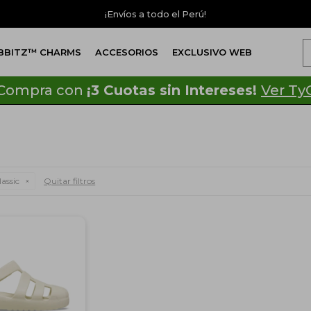
¡Envíos a todo el Perú!
IBBITZ™ CHARMS
ACCESORIOS
EXCLUSIVO WEB
Compra con
¡3 Cuotas sin Intereses!
Ver Ty
assic
Quitar filtros