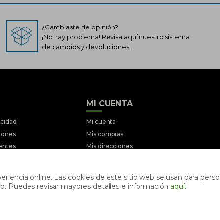
¿Cambiaste de opinión?
¡No hay problema! Revisa aquí nuestro sistema
de cambios y devoluciones.
MI CUENTA
acidad
Mi cuenta
ciones
Mis compras
entes
Mis direcciones
iciones
Wish List
ociones
riencia online. Las cookies de este sitio web se usan para person
s web. Puedes revisar mayores detalles e información
aquí
.