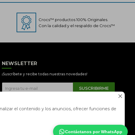
Crocs™ productos 100% Originales.
Con la calidad y el respaldo de Crocs™
Crocs Perú
● En línea
NEWSLETTER
¡Suscríbete y recibe todas nuestras novedades!
SUSCRIBIRME
📦 Quiero saber sobre mi pedido



📍 Seguimiento de mi pedido en
alizar el contenido y los anuncios, ofrecer funciones de
tiempo real
Contáctanos por WhatsApp