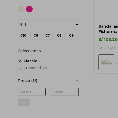
Sandalias
Fisherman
C10
C6
C7
C8
C9
5 años
S/
103.20
S/
129.00
Colecciones
Classic
(1)
Crocband
(2)
Precio
(S/)
OK