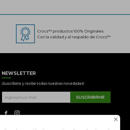
Crocs™ productos 100% Originales.
Con la calidad y el respaldo de Crocs™
Crocs Perú
NEWSLETTER
● En línea
¡Suscríbete y recibe todas nuestras novedades!
SUSCRIBIRME


📦 Quiero saber sobre mi pedido
