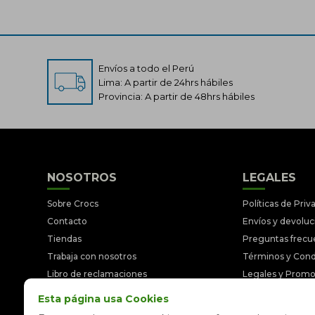
Envíos a todo el Perú
Lima: A partir de 24hrs hábiles
Provincia: A partir de 48hrs hábiles
NOSOTROS
LEGALES
Sobre Crocs
Políticas de Priv
Contacto
Envíos y devolu
Tiendas
Preguntas frecu
Trabaja con nosotros
Términos y Cond
Libro de reclamaciones
Legales y Prom
Esta página usa Cookies