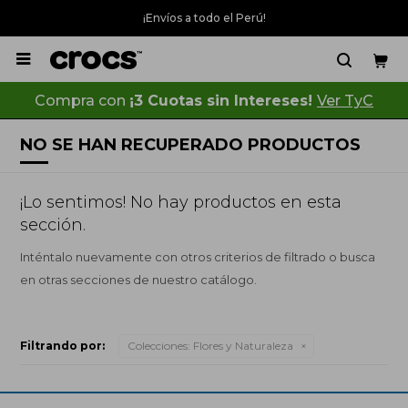
¡Envíos a todo el Perú!

Compra con
¡3 Cuotas sin Intereses!
Ver TyC
NO SE HAN RECUPERADO PRODUCTOS
¡Lo sentimos! No hay productos en esta
sección.
Inténtalo nuevamente con otros criterios de filtrado o busca
en otras secciones de nuestro catálogo.
Filtrando por:
Colecciones:
Flores y Naturaleza