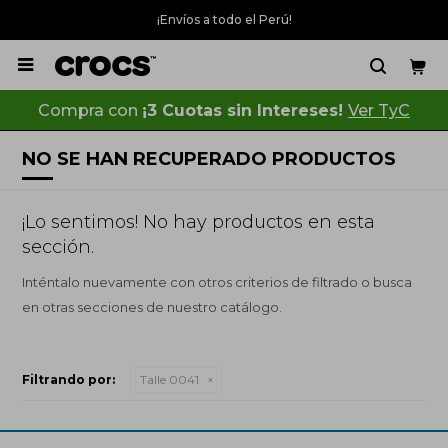
¡Envíos a todo el Perú!

Compra con
¡3 Cuotas sin Intereses!
Ver TyC
NO SE HAN RECUPERADO PRODUCTOS
¡Lo sentimos! No hay productos en esta
sección.
Inténtalo nuevamente con otros criterios de filtrado o busca
en otras secciones de nuestro catálogo.
Filtrando por:
Talle 0041