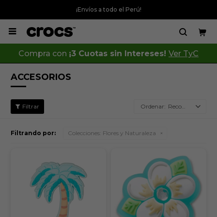
¡Envíos a todo el Perú!

Compra con
¡3 Cuotas sin Intereses!
Ver TyC
ACCESORIOS
Recomendados
Filtrando por:
Colecciones:
Flores y Naturaleza