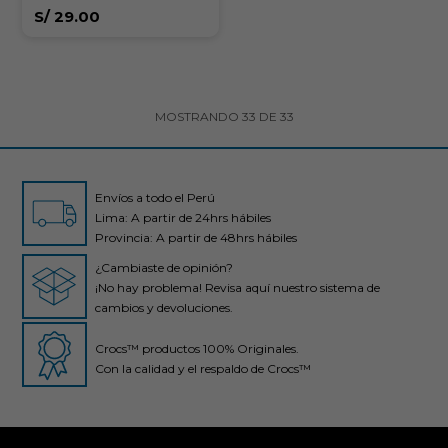
S/
29.00
MOSTRANDO
33
DE
33
Envíos a todo el Perú
Lima: A partir de 24hrs hábiles
Provincia: A partir de 48hrs hábiles
¿Cambiaste de opinión?
¡No hay problema! Revisa aquí nuestro sistema de
cambios y devoluciones.
Crocs™ productos 100% Originales.
Con la calidad y el respaldo de Crocs™