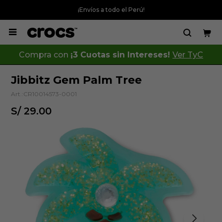
¡Envíos a todo el Perú!

Compra con
¡3 Cuotas sin Intereses!
Ver TyC
Jibbitz Gem Palm Tree
CR10014573-0001
S/
29.00