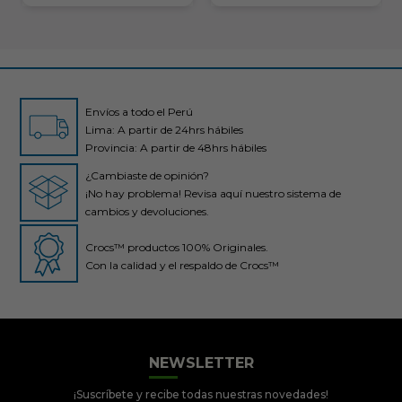
Envíos a todo el Perú
Lima: A partir de 24hrs hábiles
Provincia: A partir de 48hrs hábiles
¿Cambiaste de opinión?
¡No hay problema! Revisa aquí nuestro sistema de
cambios y devoluciones.
Crocs™ productos 100% Originales.
Con la calidad y el respaldo de Crocs™
NEWSLETTER
Crocs Perú
● En línea
¡Suscríbete y recibe todas nuestras novedades!