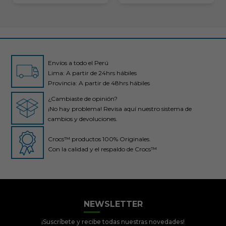
Envíos a todo el Perú
Lima: A partir de 24hrs hábiles
Provincia: A partir de 48hrs hábiles
¿Cambiaste de opinión?
¡No hay problema! Revisa aquí nuestro sistema de
cambios y devoluciones.
Crocs™ productos 100% Originales.
Con la calidad y el respaldo de Crocs™
NEWSLETTER
Crocs Perú
● En línea
¡Suscríbete y recibe todas nuestras novedades!