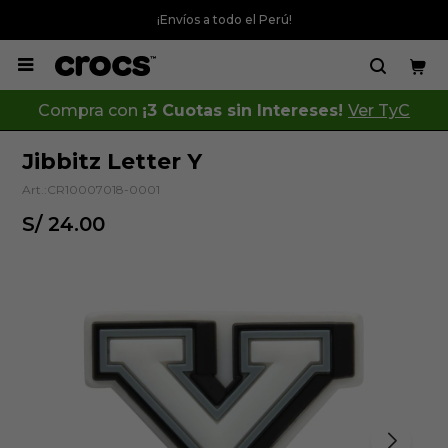
¡Envíos a todo el Perú!

Compra con
¡3 Cuotas sin Intereses!
Ver TyC
Jibbitz Letter Y
CR10007018-0001
S/
24.00