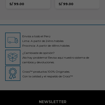
Sound 5 Pack
S/
99.00
S/
99.00
Envíos a todo el Perú
Lima: A partir de 24hrs hábiles
Provincia: A partir de 48hrs hábiles
¿Cambiaste de opinión?
¡No hay problema! Revisa aquí nuestro sistema de
cambios y devoluciones.
Crocs™ productos 100% Originales.
Con la calidad y el respaldo de Crocs™
NEWSLETTER
Crocs Perú