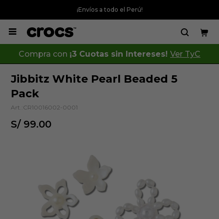
¡Envíos a todo el Perú!

Compra con
¡3 Cuotas sin Intereses!
Ver TyC
Jibbitz White Pearl Beaded 5
Pack
CR10016002-0001
S/
99.00