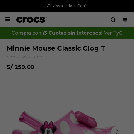
¡Envíos a todo el Perú!

Compra con
¡3 Cuotas sin Intereses!
Ver TyC
Minnie Mouse Classic Clog T
CR212372-0077
S/
259.00