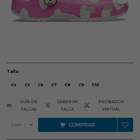
Talla:
C4
C5
C6
C7
C8
C9
C10
GUÍA DE
PROBADOR
TALLAS
VIRTUAL
COMPRAR
1