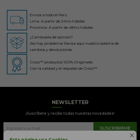
Envíos a todo el Perú
Lima: A partir de 24hrs hábiles
Provincia: A partir de 48hrs hábiles
¿Cambiaste de opinión?
¡No hay problema! Revisa aquí nuestro sistema de
cambios y devoluciones.
Crocs™ productos 100% Originales.
Con la calidad y el respaldo de Crocs™
NEWSLETTER
Crocs Perú
● En línea
¡Suscríbete y recibe todas nuestras novedades!
SUSCRIBIRME

Esta página usa Cookies