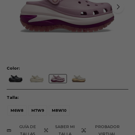
Color:
Talla:
M6W8
M7W9
M8W10
GUÍA DE
PROBADOR
TALLAS
VIRTUAL