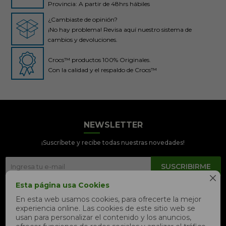
Provincia: A partir de 48hrs hábiles
¿Cambiaste de opinión?
¡No hay problema! Revisa aquí nuestro sistema de
cambios y devoluciones.
Crocs™ productos 100% Originales.
Con la calidad y el respaldo de Crocs™
NEWSLETTER
Crocs Perú
● En línea
¡Suscríbete y recibe todas nuestras novedades!
SUSCRIBIRME

Esta página usa Cookies


En esta web usamos cookies, para ofrecerte la mejor
experiencia online. Las cookies de este sitio web se
📦 Quiero saber sobre mi pedido
usan para personalizar el contenido y los anuncios,