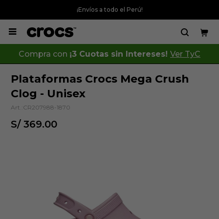
¡Envíos a todo el Perú!

Compra con
¡3 Cuotas sin Intereses!
Ver TyC
Plataformas Crocs Mega Crush
Clog - Unisex
CR207988-1870
S/
369.00