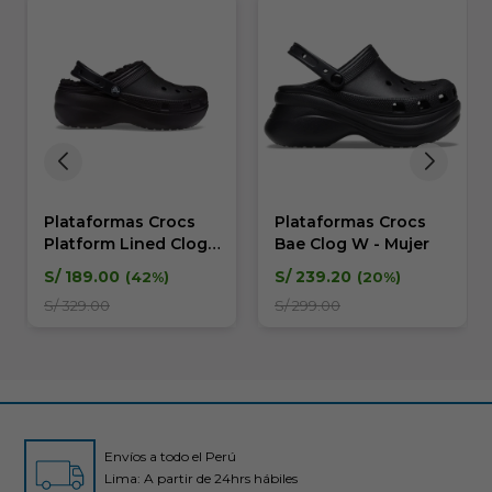
Plataformas Crocs
Plataformas Crocs
Platform Lined Clog -
Bae Clog W - Mujer
Mujer
S/
189.00
S/
239.20
42
20
S/
329.00
S/
299.00
Envíos a todo el Perú
Lima: A partir de 24hrs hábiles