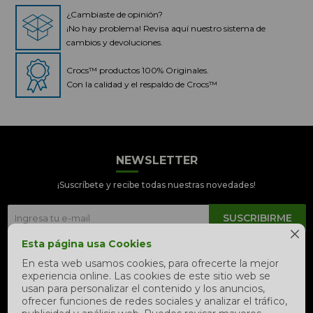
¿Cambiaste de opinión?
¡No hay problema! Revisa aquí nuestro sistema de
cambios y devoluciones.
Crocs™ productos 100% Originales.
Con la calidad y el respaldo de Crocs™
NEWSLETTER
Crocs Perú
● En línea
¡Suscríbete y recibe todas nuestras novedades!
SUSCRIBIRME

Esta página usa Cookies


En esta web usamos cookies, para ofrecerte la mejor
experiencia online. Las cookies de este sitio web se
📦 Quiero saber sobre mi pedido
usan para personalizar el contenido y los anuncios,
ofrecer funciones de redes sociales y analizar el tráfico,
📍 Seguimiento de mi pedido en