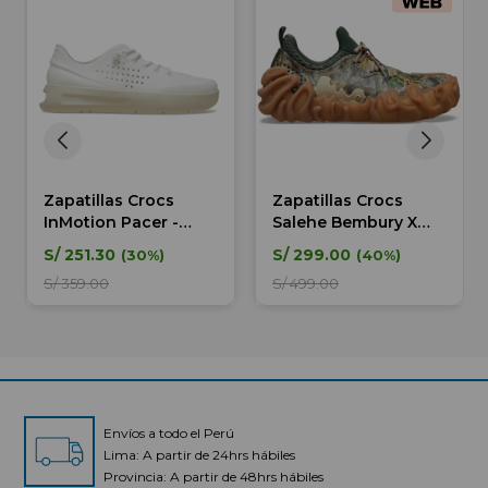
Zapatillas Crocs
Zapatillas Crocs
InMotion Pacer -
Salehe Bembury X
Mujer
Juniper - Unisex
S/
251.30
S/
299.00
30
40
S/
359.00
S/
499.00
Envíos a todo el Perú
Lima: A partir de 24hrs hábiles
Provincia: A partir de 48hrs hábiles