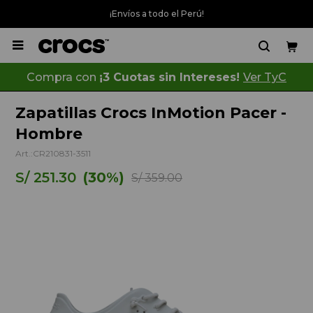
¡Envíos a todo el Perú!

Compra con
¡3 Cuotas sin Intereses!
Ver TyC
Zapatillas Crocs InMotion Pacer -
Hombre
CR210831-3511
S/
251.30
30
S/
359.00