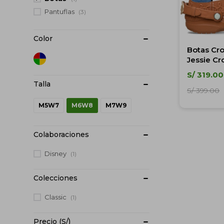
Pantuflas
(3)
Color
Botas Cro
Jessie Cr
S/
319.00
S/
399.00
M5W7
M6W8
M7W9
Colaboraciones
Disney
(1)
Colecciones
Classic
(1)
Precio
(S/)