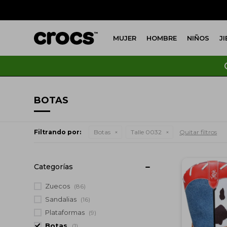
MUJER
HOMBRE
NIÑOS
J
BOTAS
Filtrando por:
Botas
Talle 0032
Quitar filtros
Categorías
Zuecos
(86)
Sandalias
(16)
Plataformas
(9)
Botas
(1)