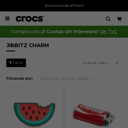
¡Envíos a todo el Perú!

Compra con
¡3 Cuotas sin Intereses!
Ver TyC
JIBBITZ CHARM
Recomendados
Filtrando por:
Colecciones:
Comida y Bebida