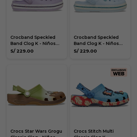
Crocband Speckled
Crocband Speckled
Band Clog K - Niños
Band Clog K - Niños
mas de 5 años
mas de 5 años
S/
229.00
S/
229.00
Crocs Star Wars Grogu
Crocs Stitch Multi