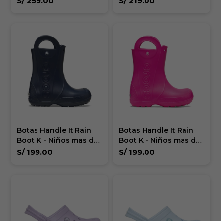
S/
259.00
S/
219.00
Botas Handle It Rain
Botas Handle It Rain
Boot K - Niños mas de
Boot K - Niños mas de
5 años
5 años
S/
199.00
S/
199.00