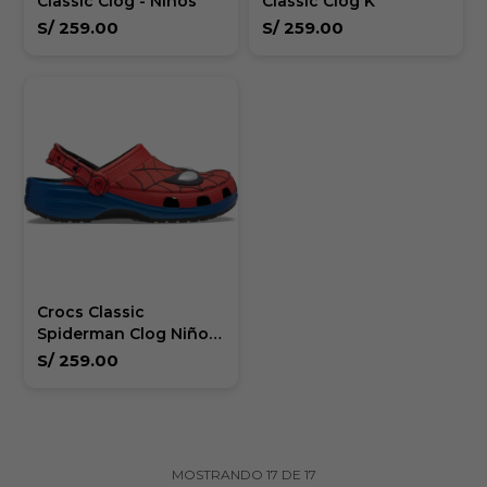
Classic Clog - Niños
Classic Clog K
S/
259.00
S/
259.00
Crocs Classic
Spiderman Clog Niños
más de 5 años
S/
259.00
MOSTRANDO
17
DE
17