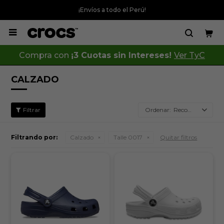
¡Envíos a todo el Perú!

Compra con
¡3 Cuotas sin Intereses!
Ver TyC
CALZADO
Recomendados
Filtrando por:
Calzado
Talle 0017
Quitar filtros