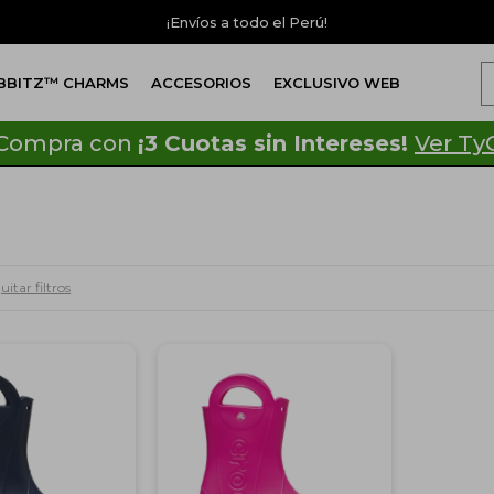
¡Envíos a todo el Perú!
IBBITZ™ CHARMS
ACCESORIOS
EXCLUSIVO WEB
Compra con
¡3 Cuotas sin Intereses!
Ver Ty
uitar filtros