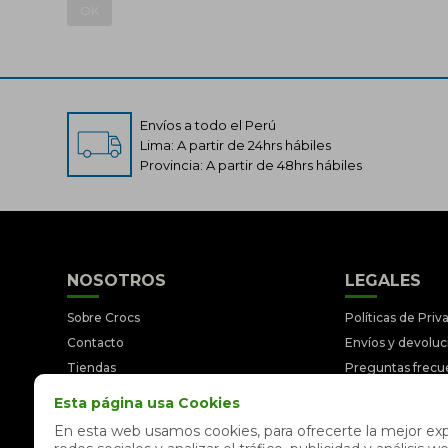
OK
Envíos a todo el Perú
Lima: A partir de 24hrs hábiles
Provincia: A partir de 48hrs hábiles
NOSOTROS
LEGALES
Sobre Crocs
Políticas de Priv
Contacto
Envíos y devolu
Tiendas
Preguntas frecu
Trabaja con nosotros
Términos y Cond
Esta página usa Cookies
Libro de reclamaciones
Legales y Prom
En esta web usamos cookies, para ofrecerte la mejor expe