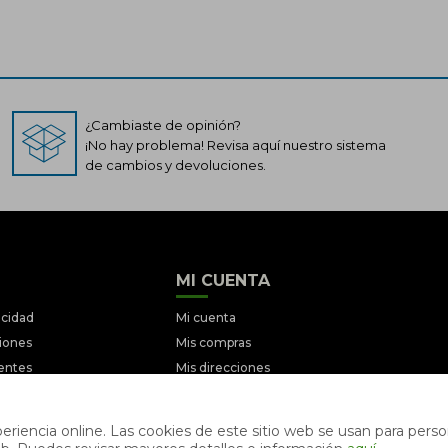
¿Cambiaste de opinión?
¡No hay problema! Revisa aquí nuestro sistema
de cambios y devoluciones.
MI CUENTA
acidad
Mi cuenta
ciones
Mis compras
entes
Mis direcciones
iciones
Wish List
ociones
riencia online. Las cookies de este sitio web se usan para person