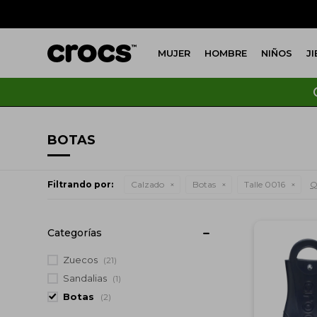
MUJER
HOMBRE
NIÑOS
J
BOTAS
Filtrando por:
Calzado
Botas
Talle 0016
Q
Categorías
Zuecos
(21)
Sandalias
(1)
Botas
(2)