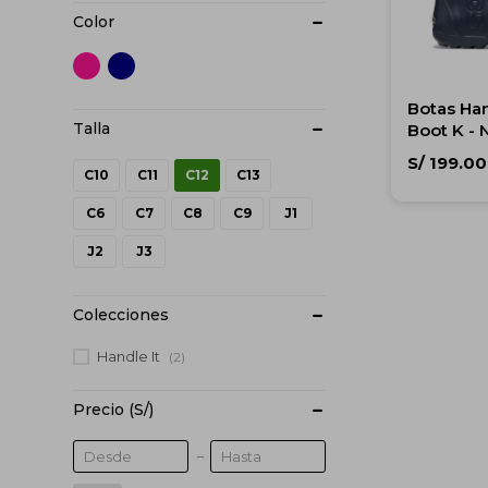
Color
Botas Han
Boot K - 
5 años
S/
199.00
C10
C11
C12
C13
C6
C7
C8
C9
J1
J2
J3
Colecciones
Handle It
(2)
Precio
(S/)