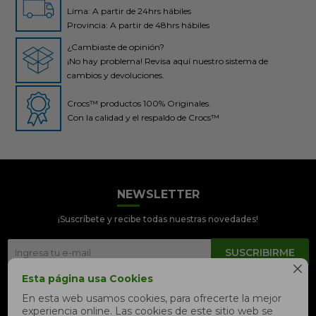
Lima: A partir de 24hrs hábiles
Provincia: A partir de 48hrs hábiles
¿Cambiaste de opinión?
¡No hay problema! Revisa aquí nuestro sistema de
cambios y devoluciones.
Crocs™ productos 100% Originales.
Con la calidad y el respaldo de Crocs™
NEWSLETTER
Crocs Perú
● En línea
¡Suscríbete y recibe todas nuestras novedades!
SUSCRIBIRME

Esta página usa Cookies


En esta web usamos cookies, para ofrecerte la mejor
experiencia online. Las cookies de este sitio web se
📦 Quiero saber sobre mi pedido