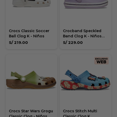
Crocs Classic Soccer
Crocband Speckled
Ball Clog K - Niños
Band Clog K - Niños
mas de 5 años
S/
219.00
S/
229.00
Crocs Star Wars Grogu
Crocs Stitch Multi
Classic Clog - Niños
Classic Clog K