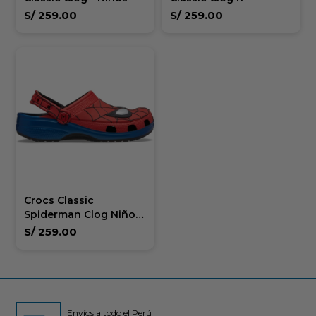
S/
259.00
S/
259.00
Crocs Classic
Spiderman Clog Niños
más de 5 años
S/
259.00
Envíos a todo el Perú