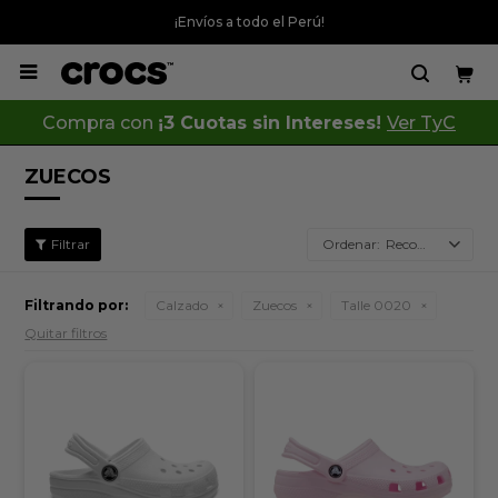
¡Envíos a todo el Perú!

Compra con
¡3 Cuotas sin Intereses!
Ver TyC
ZUECOS
Recomendados
Filtrando por:
Calzado
Zuecos
Talle 0020
Quitar filtros