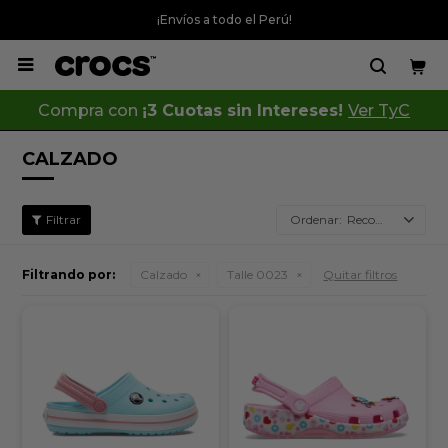
¡Envíos a todo el Perú!

Compra con
¡3 Cuotas sin Intereses!
Ver TyC
CALZADO
Recomendados
Filtrando por:
Calzado
Talle 0023
Quitar filtros