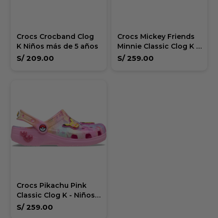
Crocs Crocband Clog
Crocs Mickey Friends
K Niños más de 5 años
Minnie Classic Clog K -
Niños más de 5
S/
209.00
S/
259.00
Crocs Pikachu Pink
Classic Clog K - Niños
mas de 5 años
S/
259.00