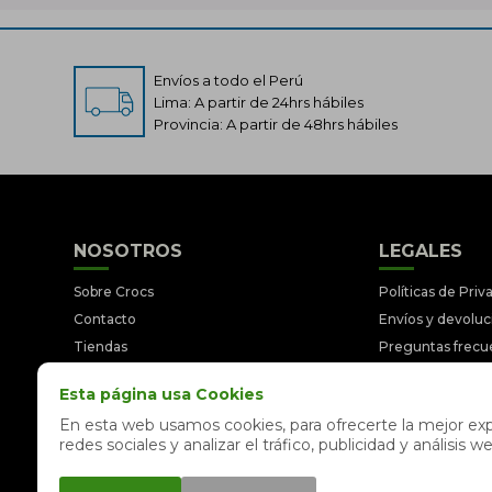
Envíos a todo el Perú
Lima: A partir de 24hrs hábiles
Provincia: A partir de 48hrs hábiles
NOSOTROS
LEGALES
Sobre Crocs
Políticas de Priv
Contacto
Envíos y devolu
Tiendas
Preguntas frecu
Trabaja con nosotros
Términos y Cond
Esta página usa Cookies
Libro de reclamaciones
Legales y Prom
En esta web usamos cookies, para ofrecerte la mejor expe
redes sociales y analizar el tráfico, publicidad y análisi