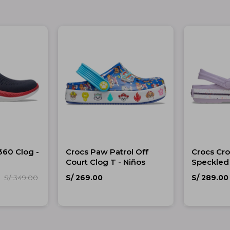
360 Clog -
Crocs Paw Patrol Off
Crocs Cr
Court Clog T - Niños
Speckled
Unisex
S/
269.00
S/
289.00
S/
349.00