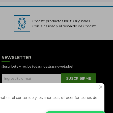
Crocs™ productos 100% Originales.
Con la calidad y el respaldo de Crocs™
Crocs Perú
● En línea
NEWSLETTER
¡Suscríbete y recibe todas nuestras novedades!
SUSCRIBIRME
📦 Quiero saber sobre mi pedido



📍 Seguimiento de mi pedido en
alizar el contenido y los anuncios, ofrecer funciones de
tiempo real