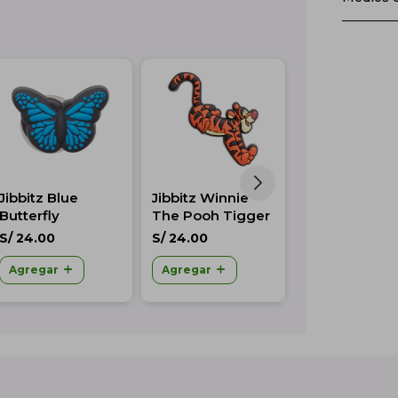
Jibbitz Blue
Jibbitz Winnie
Jibbitz Harry
Butterfly
The Pooh Tigger
Potter Gryffi
Multicolor
S/
24.00
S/
24.00
S/
24.00
Agregar
Agregar
Agregar