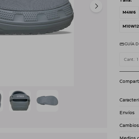
Talla:
M4W6
M10W12
GUÍA D
1
Caracter
Envíos
Cambios
Medios 