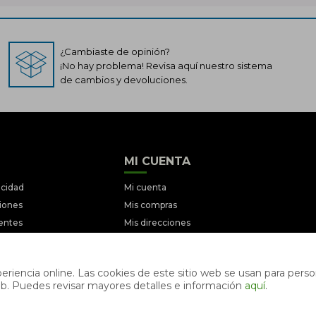
¿Cambiaste de opinión?
¡No hay problema! Revisa aquí nuestro sistema
de cambios y devoluciones.
MI CUENTA
acidad
Mi cuenta
ciones
Mis compras
entes
Mis direcciones
iciones
Wish List
ociones
riencia online. Las cookies de este sitio web se usan para person
s web. Puedes revisar mayores detalles e información
aquí
.