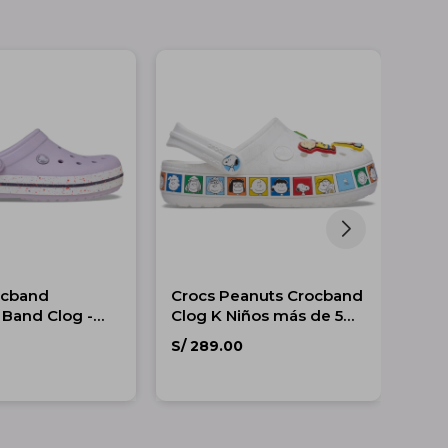
ocband
Crocs Peanuts Crocband
Cro
 Band Clog -
Clog K Niños más de 5
Clog
años
S/
289.00
S/
2