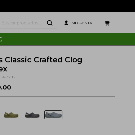
C
s Classic Crafted Clog
ex
354-3258
9.00