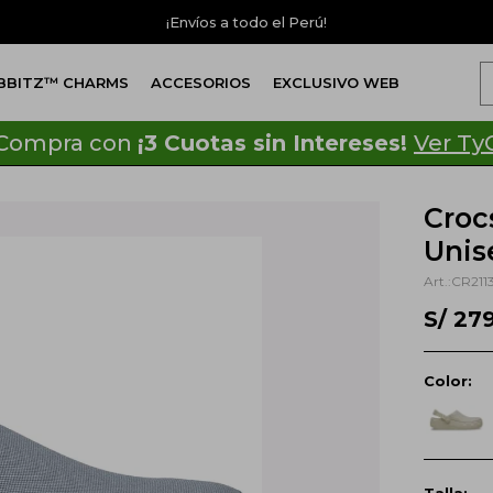
¡Envíos a todo el Perú!
IBBITZ™ CHARMS
ACCESORIOS
EXCLUSIVO WEB
Compra con
¡3 Cuotas sin Intereses!
Ver Ty
Croc
Unis
CR211
S/
27
Color: