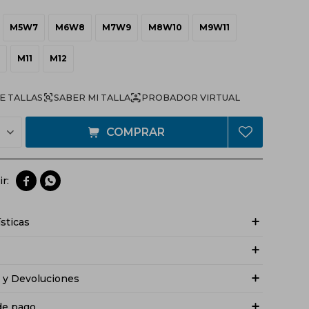
M5W7
M6W8
M7W9
M8W10
M9W11
M11
M12
E TALLAS
PROBADOR VIRTUAL
COMPRAR


ísticas
 y Devoluciones
de pago