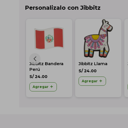
Personalizalo con Jibbitz
lack
Jibbitz Bandera
Jibbitz Llama
MT Pearl
Perú
S/
24.00
S/
24.00
Agregar
r
Agregar