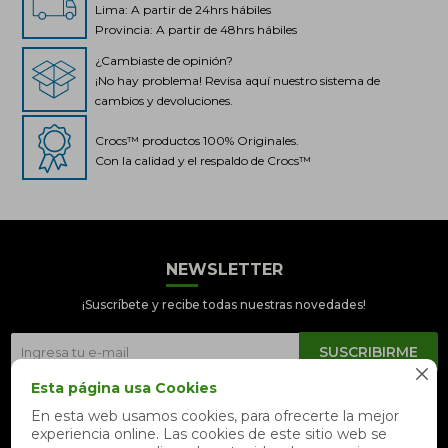
Lima: A partir de 24hrs hábiles
Provincia: A partir de 48hrs hábiles
¿Cambiaste de opinión?
¡No hay problema! Revisa aquí nuestro sistema de
cambios y devoluciones.
Crocs™ productos 100% Originales.
Con la calidad y el respaldo de Crocs™
NEWSLETTER
Crocs Perú
● En línea
¡Suscríbete y recibe todas nuestras novedades!
SUSCRIBIRME

Esta página usa Cookies


En esta web usamos cookies, para ofrecerte la mejor
experiencia online. Las cookies de este sitio web se
📦 Quiero saber sobre mi pedido