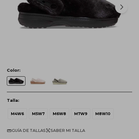
Color:
Talla:
M4W6
M5W7
M6W8
M7W9
M8W10
GUÍA DE TALLAS