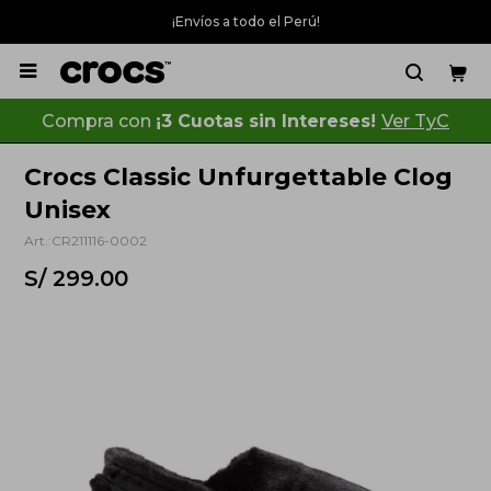
¡Envíos a todo el Perú!

Compra con
¡3 Cuotas sin Intereses!
Ver TyC
Crocs Classic Unfurgettable Clog
Unisex
CR211116-0002
S/
299.00