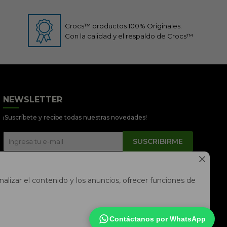
Crocs™ productos 100% Originales.
Con la calidad y el respaldo de Crocs™
Crocs Perú
● En línea
NEWSLETTER
¡Suscríbete y recibe todas nuestras novedades!
SUSCRIBIRME
📦 Quiero saber sobre mi pedido



📍 Seguimiento de mi pedido en
alizar el contenido y los anuncios, ofrecer funciones de
tiempo real
Contáctanos por WhatsApp