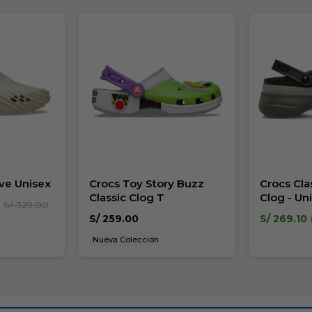
ve Unisex
Crocs Toy Story Buzz
Crocs Cla
Classic Clog T
Clog - Un
S/
329.00
S/
259.00
S/
269.10
Nueva Colección