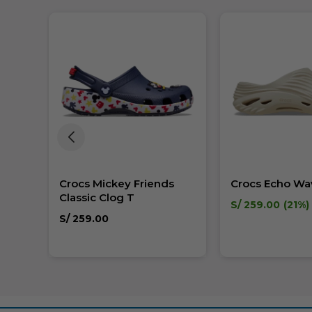
d
Crocs Mickey Friends
Crocs Echo Wa
Classic Clog T
S/
259.00
21
S/
259.00