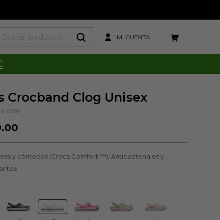
C
s Crocband Clog Unisex
16-0014
9.00
eras y cómodas (Crocs Comfort ™), Antibacteriales y
zantes