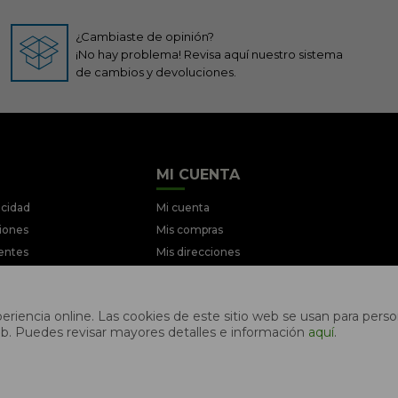
¿Cambiaste de opinión?
¡No hay problema! Revisa aquí nuestro sistema
de cambios y devoluciones.
MI CUENTA
acidad
Mi cuenta
ciones
Mis compras
entes
Mis direcciones
iciones
Wish List
ociones
riencia online. Las cookies de este sitio web se usan para person
s web. Puedes revisar mayores detalles e información
aquí
.