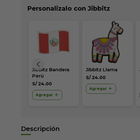
Personalizalo con Jibbitz
lack
Jibbitz Bandera
Jibbitz Llama
MT Pearl
Perú
S/
24.00
S/
24.00
Agregar
r
Agregar
Descripción