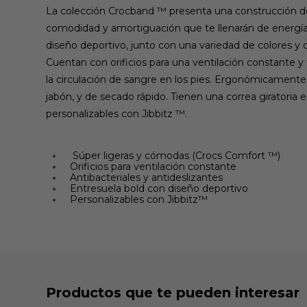
La colección Crocband ™ presenta una construcción de 
comodidad y amortiguación que te llenarán de energía 
diseño deportivo, junto con una variedad de colores y di
Cuentan con orificios para una ventilación constante y tr
la circulación de sangre en los pies. Ergonómicamente c
jabón, y de secado rápido. Tienen una correa giratoria 
personalizables con Jibbitz ™.
Súper ligeras y cómodas (Crocs Comfort ™)
Orificios para ventilación constante
Antibacteriales y antideslizantes
Entresuela bold con diseño deportivo
Personalizables con Jibbitz™
Productos que te pueden interesar