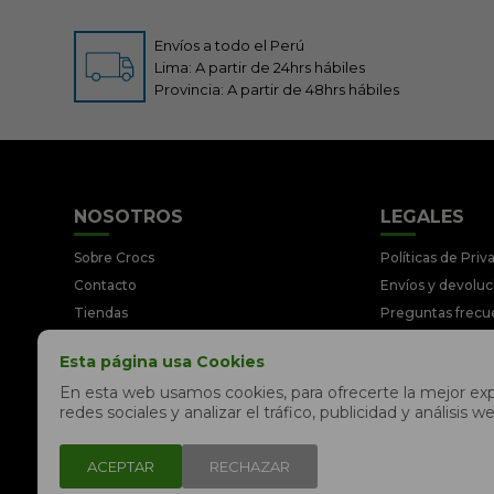
Envíos a todo el Perú
Lima: A partir de 24hrs hábiles
Provincia: A partir de 48hrs hábiles
NOSOTROS
LEGALES
Sobre Crocs
Políticas de Priv
Contacto
Envíos y devolu
Tiendas
Preguntas frecu
Trabaja con nosotros
Términos y Cond
Esta página usa Cookies
Libro de reclamaciones
Legales y Prom
En esta web usamos cookies, para ofrecerte la mejor expe
redes sociales y analizar el tráfico, publicidad y análisi
ACEPTAR
RECHAZAR