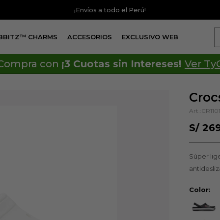
¡Envíos a todo el Perú!
IBBITZ™ CHARMS
ACCESORIOS
EXCLUSIVO WEB
Compra con
¡3 Cuotas sin Intereses!
Ver Ty
Croc
CR110
S/
26
Súper lig
antidesli
Color: