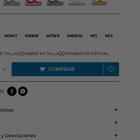
M5W7
M6W8
M7W9
M8W10
M11
M12
E TALLAS
PROBADOR VIRTUAL
COMPRAR


ísticas
 y Devoluciones