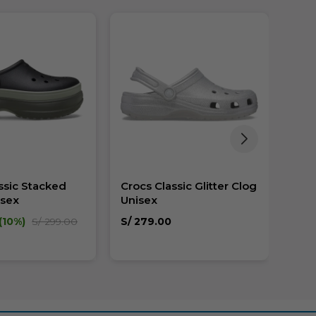
ssic Stacked
Crocs Classic Glitter Clog
Croc
isex
Unisex
Clo
10
S/
279.00
S/
2
S/
299.00