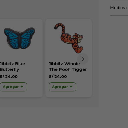
Medios 
Jibbitz Blue
Jibbitz Winnie
Jibbitz Harry
Butterfly
The Pooh Tigger
Potter Gryffi
Multicolor
S/
24.00
S/
24.00
S/
24.00
Agregar
Agregar
Agregar