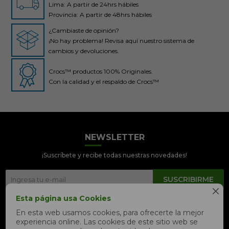
Lima: A partir de 24hrs hábiles
Provincia: A partir de 48hrs hábiles
¿Cambiaste de opinión?
¡No hay problema! Revisa aquí nuestro sistema de
cambios y devoluciones.
Crocs™ productos 100% Originales.
Con la calidad y el respaldo de Crocs™
NEWSLETTER
Crocs Perú
● En línea
¡Suscríbete y recibe todas nuestras novedades!
SUSCRIBIRME

Esta página usa Cookies


En esta web usamos cookies, para ofrecerte la mejor
experiencia online. Las cookies de este sitio web se
📦 Quiero saber sobre mi pedido