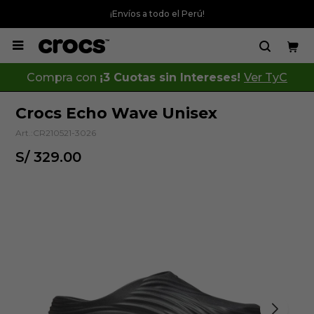
¡Envíos a todo el Perú!

Compra con
¡3 Cuotas sin Intereses!
Ver TyC
Crocs Echo Wave Unisex
CR210521-3026
S/
329.00