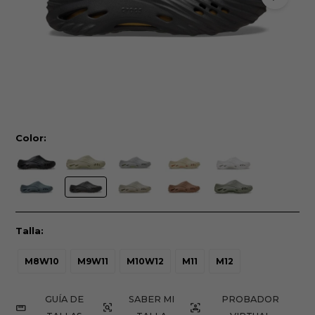
Color:
Talla:
M8W10
M9W11
M10W12
M11
M12
GUÍA DE
PROBADOR