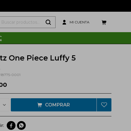
C
itz One Piece Luffy 5
k
18775-0001
00
COMPRAR

