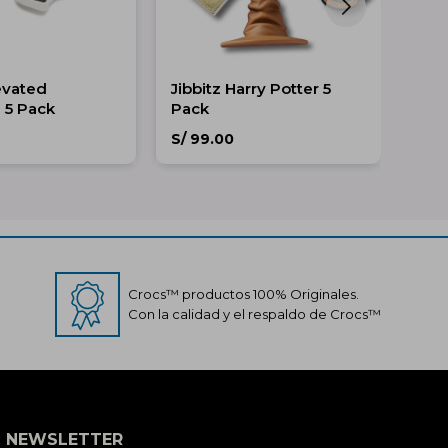
levated
Jibbitz Harry Potter 5
Jibb
5 Pack
Pack
Bea
S/
99.00
S/
9
Crocs™ productos 100% Originales.
Con la calidad y el respaldo de Crocs™
Crocs Perú
● En línea
NEWSLETTER