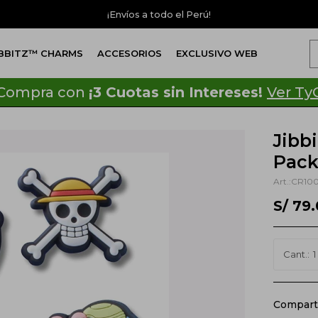
¡Envíos a todo el Perú!
IBBITZ™ CHARMS
ACCESORIOS
EXCLUSIVO WEB
Compra con
¡3 Cuotas sin Intereses!
Ver Ty
Jibb
Pac
CR100
S/
79.
1