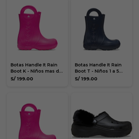
Botas Handle It Rain
Botas Handle It Rain
Boot K - Niños mas de
Boot T - Niños 1 a 5
5 años
años
S/
199.00
S/
199.00