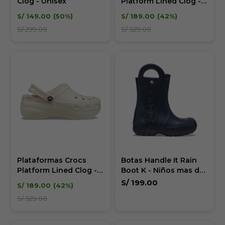
Clog - Unisex
Platform Lined Clog -
Mujer
S/
149.00
50
S/
189.00
42
S/
299.00
S/
329.00
Plataformas Crocs
Botas Handle It Rain
Platform Lined Clog -
Boot K - Niños mas de
Mujer
5 años
S/
199.00
S/
189.00
42
S/
329.00