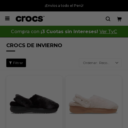
¡Envíos a todo el Perú!

Compra con
¡3 Cuotas sin Intereses!
Ver TyC
CROCS DE INVIERNO
Recomendados