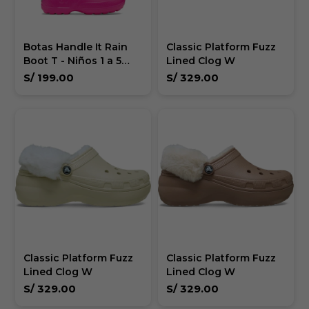
Botas Handle It Rain
Classic Platform Fuzz
Boot T - Niños 1 a 5
Lined Clog W
años
S/
199.00
S/
329.00
Classic Platform Fuzz
Classic Platform Fuzz
Lined Clog W
Lined Clog W
S/
329.00
S/
329.00