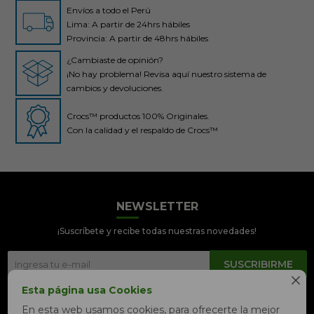
Envíos a todo el Perú
Lima: A partir de 24hrs hábiles
Provincia: A partir de 48hrs hábiles
¿Cambiaste de opinión?
¡No hay problema! Revisa aquí nuestro sistema de
cambios y devoluciones.
Crocs™ productos 100% Originales.
Con la calidad y el respaldo de Crocs™
NEWSLETTER
Crocs Perú
● En línea
¡Suscríbete y recibe todas nuestras novedades!
SUSCRIBIRME

Esta página usa Cookies


En esta web usamos cookies, para ofrecerte la mejor