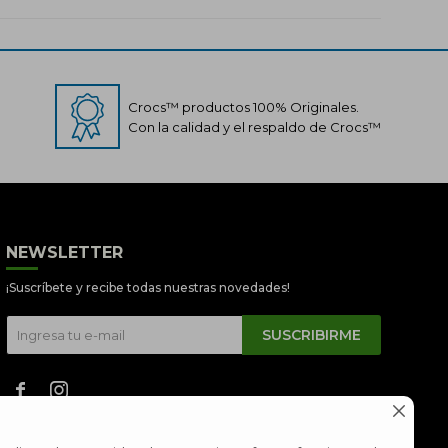
Crocs™ productos 100% Originales.
Con la calidad y el respaldo de Crocs™
Crocs Perú
NEWSLETTER
● En línea
¡Suscríbete y recibe todas nuestras novedades!
SUSCRIBIRME


📦 Quiero saber sobre mi pedido
