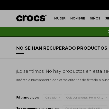
MUJER
HOMBRE
NIÑOS
J
NO SE HAN RECUPERADO PRODUCTOS
¡Lo sentimos! No hay productos en esta se
Inténtalo nuevamente con otros criterios de filtrado o bus
Filtrando por:
Calzado
Colaboraciones:
Hello Kitty
Te recomendamos quitar:
Colaboraciones:
Hello Kitty