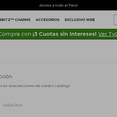
¡Envíos a todo el Perú!
IBBITZ™ CHARMS
ACCESORIOS
EXCLUSIVO WEB
Compra con
¡3 Cuotas sin Intereses!
Ver Ty
cción.
ca en otras secciones de nuestro catálogo.
Quitar filtros