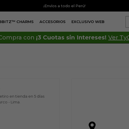
¡Envíos a todo el Perú!
IBBITZ™ CHARMS
ACCESORIOS
EXCLUSIVO WEB
Compra con
¡3 Cuotas sin Intereses!
Ver Ty
A
etiro en tienda en 5 días
urco - Lima.