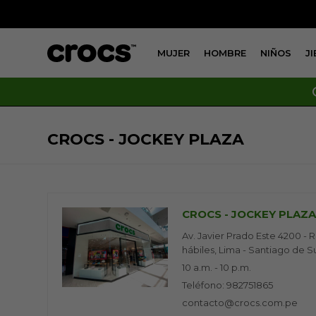
MUJER
HOMBRE
NIÑOS
J
CROCS - JOCKEY PLAZA
CROCS - JOCKEY PLAZ
Av. Javier Prado Este 4200 - R
hábiles, Lima - Santiago de S
10 a.m. - 10 p.m.
Teléfono: 982751865
contacto@crocs.com.pe