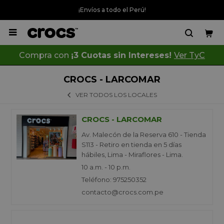
¡Envíos a todo el Perú!

Compra con
¡3 Cuotas sin Intereses!
Ver TyC
CROCS - LARCOMAR
VER TODOS LOS LOCALES
CROCS - LARCOMAR
Av. Malecón de la Reserva 610 - Tienda
S113 - Retiro en tienda en 5 días
hábiles, Lima - Miraflores - Lima.
10 a.m. - 10 p.m.
Teléfono: 975250352
contacto@crocs.com.pe