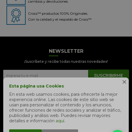
cambios y devoluciones.
Crocs™ productos 100% Originales.
Con la calidad y el respaldo de Crocs™
NEWSLETTER
Crocs Perú
● En línea
¡Suscríbete y recibe todas nuestras novedades!
SUSCRIBIRME

Esta página usa Cookies


En esta web usamos cookies, para ofrecerte la mejor
experiencia online. Las cookies de este sitio web se
📦 Quiero saber sobre mi pedido
usan para personalizar el contenido y los anuncios,
ofrecer funciones de redes sociales y analizar el tráfico,
📍 Seguimiento de mi pedido en
publicidad y análisis web. Puedes revisar mayores
tiempo real
detalles e información
aquí
.