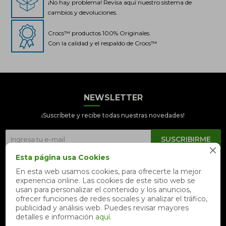
¡No hay problema! Revisa aquí nuestro sistema de
cambios y devoluciones.
Crocs™ productos 100% Originales.
Con la calidad y el respaldo de Crocs™
NEWSLETTER
Crocs Perú
● En línea
¡Suscríbete y recibe todas nuestras novedades!
SUSCRIBIRME

Esta página usa Cookies


En esta web usamos cookies, para ofrecerte la mejor
experiencia online. Las cookies de este sitio web se
📦 Quiero saber sobre mi pedido
usan para personalizar el contenido y los anuncios,
ofrecer funciones de redes sociales y analizar el tráfico,
📍 Seguimiento de mi pedido en
publicidad y análisis web. Puedes revisar mayores
tiempo real
detalles e información
aquí
.