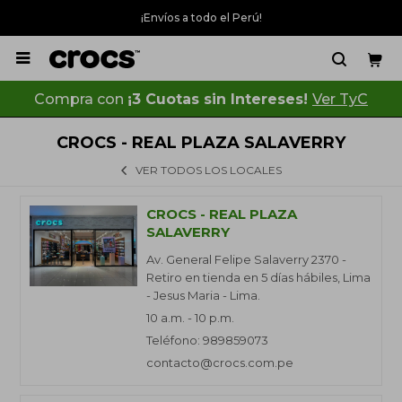
¡Envíos a todo el Perú!

Compra con
¡3 Cuotas sin Intereses!
Ver TyC
CROCS - REAL PLAZA SALAVERRY
VER TODOS LOS LOCALES
CROCS - REAL PLAZA
SALAVERRY
Av. General Felipe Salaverry 2370 -
Retiro en tienda en 5 días hábiles, Lima
- Jesus Maria - Lima.
10 a.m. - 10 p.m.
Teléfono: 989859073
contacto@crocs.com.pe